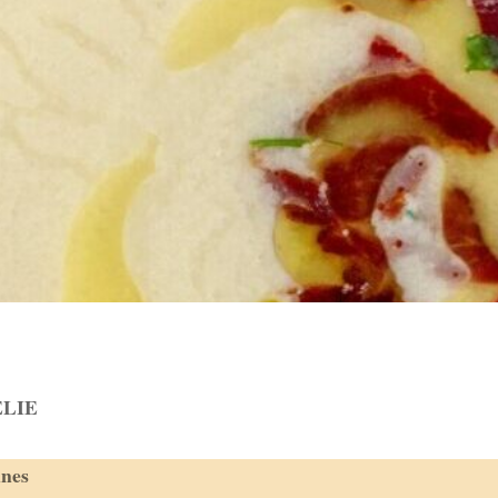
ÉLIE
nnes