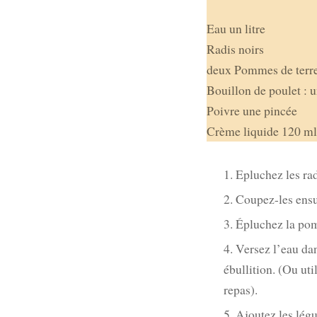
Eau un litre
Radis noirs
deux Pommes de terr
Bouillon de poulet : 
Poivre une pincée
Crème liquide 120 ml
Epluchez les rad
Coupez-les ensu
Épluchez la pom
Versez l’eau dan
ébullition. (Ou ut
repas).
Ajoutez les lég