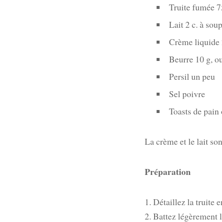
Truite fumée 7
Lait 2 c. à sou
Crème liquide 
Beurre 10 g, ou
Persil un peu
Sel poivre
Toasts de pain
La crème et le lait son
Préparation
1. Détaillez la truite e
2. Battez légèrement le