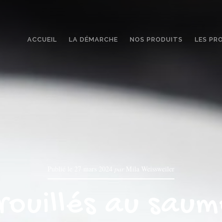
ACCUEIL
LA DÉMARCHE
NOS PRODUITS
LES PR
Publié le
27 mars 2024
par
Mila Weissweiler
rouillés au sau