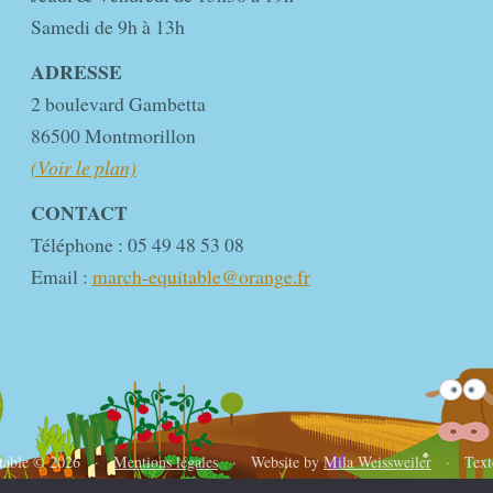
Samedi de 9h à 13h
ADRESSE
2 boulevard Gambetta
86500 Montmorillon
(Voir le plan)
CONTACT
Téléphone : 05 49 48 53 08
Email :
march-equitable@orange.fr
itable © 2026 ·
Mentions légales
· Website by
Mila Weissweiler
· Text