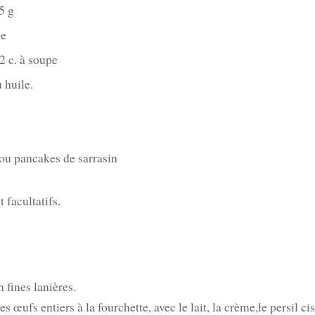
5 g
pe
2 c. à soupe
 huile.
 ou pancakes de sarrasin
t facultatifs.
n fines lanières.
s œufs entiers à la fourchette, avec le lait, la crème,le persil cise