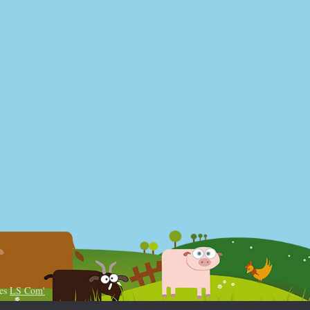
es
LS Com'