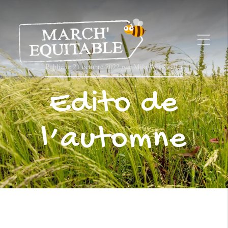
Publié le
21 octobre 2022
par
Mila Weissweiler
Edito de
l’automne