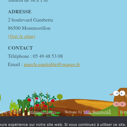
ADRESSE
2 boulevard Gambetta
86500 Montmorillon
(Voir le plan)
CONTACT
Téléphone : 05 49 48 53 08
Email :
march-equitable@orange.fr
itable © 2026 ·
Mentions légales
· Website by
Mila Weissweiler
· Text
eure expérience sur notre site web. Si vous continuez à utiliser ce sit