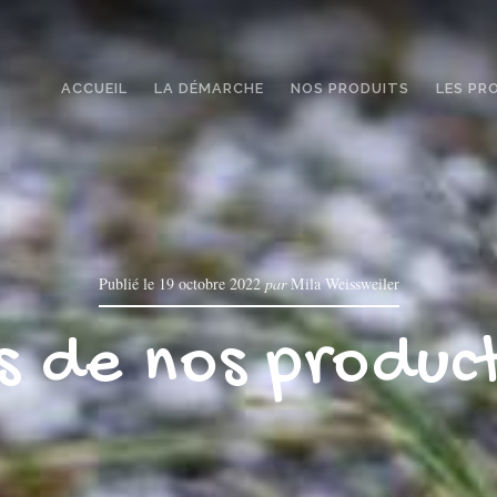
ACCUEIL
LA DÉMARCHE
NOS PRODUITS
LES PR
Publié le
19 octobre 2022
par
Mila Weissweiler
s de nos produc