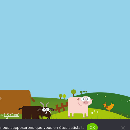
es
LS Com'
e, nous supposerons que vous en êtes satisfait.
OK