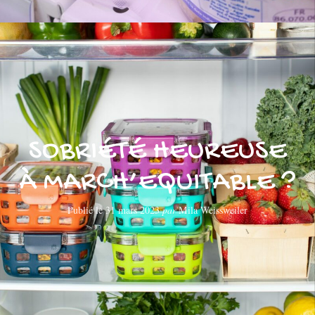
SOBRIÉTÉ HEUREUSE
À MARCH’EQUITABLE ?
Publié le
31 mars 2023
par
Mila Weissweiler