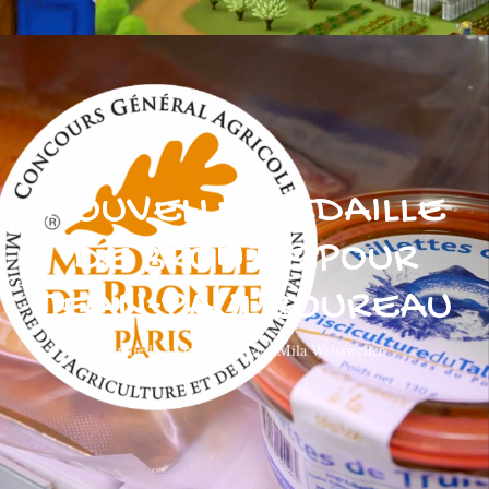
NOUVELLE MÉDAILLE
DE BRONZE POUR
JEAN-PAUL BOUREAU
Publié le
31 mars 2023
par
Mila Weissweiler