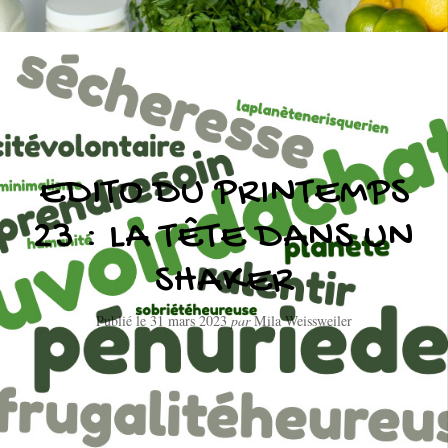
EDITO DU PRINTEMPS
23 : LA TÊTE DANS UN
SHAKER
Publié le
31 mars 2023
par
Mila Weissweiler