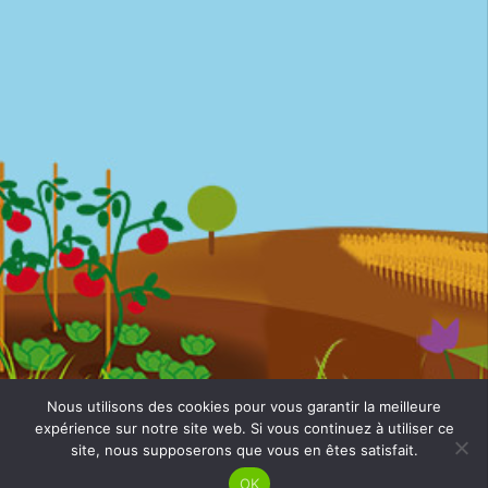
Nous utilisons des cookies pour vous garantir la meilleure
March'équitable © 2026 ·
Mentions légales
· Website by
expérience sur notre site web. Si vous continuez à utiliser ce
Mila Weissweiler
· Textes
LS Com'
site, nous supposerons que vous en êtes satisfait.
OK