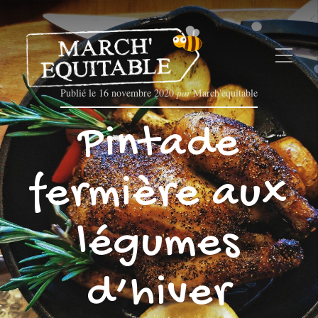
Publié le
16 novembre 2020
par
March'équitable
Pintade
fermière aux
légumes
d’hiver