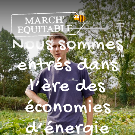
Publié le
18 mars 2020
par
March'équitable
Nous sommes
entrés dans
l’ère des
économies
d’énergie