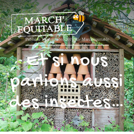
Publié le
30 septembre 2019
par
March'équitable
Et si nous
parlions aussi
des insectes…