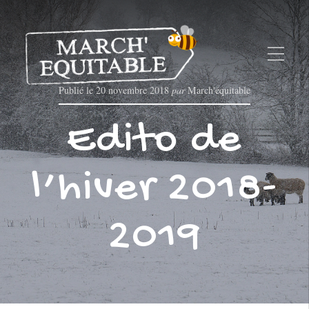
Publié le
20 novembre 2018
par
March'équitable
Edito de
l’hiver 2018-
2019