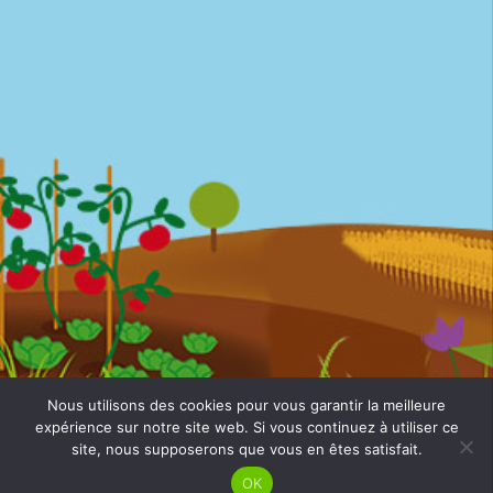
Nous utilisons des cookies pour vous garantir la meilleure
March'équitable © 2026 ·
Mentions légales
· Website by
expérience sur notre site web. Si vous continuez à utiliser ce
Mila Weissweiler
· Textes
LS Com'
site, nous supposerons que vous en êtes satisfait.
OK