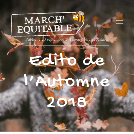
Publié le
20 septembre 2018
par
March'équitable
Edito de
l’Automne
2018