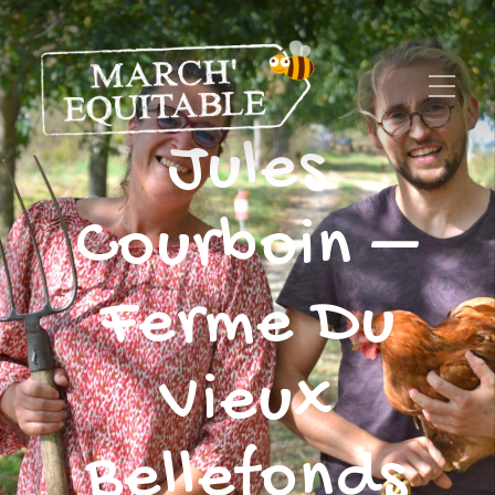
Jules
Courboin –
Ferme Du
Vieux
Bellefonds