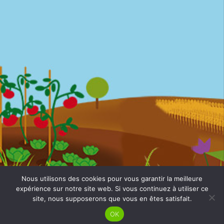
Nous utilisons des cookies pour vous garantir la meilleure
March'équitable © 2026 ·
Mentions légales
· Website by
expérience sur notre site web. Si vous continuez à utiliser ce
Mila Weissweiler
· Textes
LS Com'
site, nous supposerons que vous en êtes satisfait.
OK