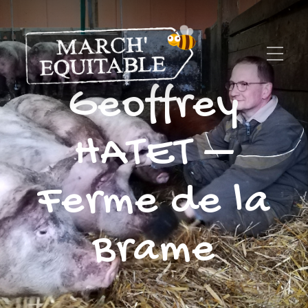
Geoffrey
HATET –
Ferme de la
Brame