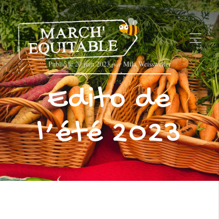
Publié le
20 juin 2023
par
Mila Weissweiler
Edito de
l’été 2023