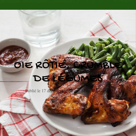
OIE RÔTIE, CRUMBLE
DE LÉGUMES
Publié le
17 décembre 2022
par
Mila Weissweiler