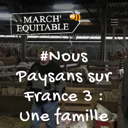
Publié le
18 février 2021
par
March'équitable
#Nous
Paysans sur
France 3 :
Une famille