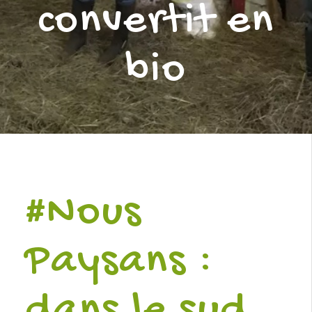
convertit en
bio
#Nous
Paysans :
dans le sud