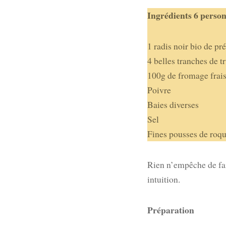
Ingrédients 6 perso
1 radis noir bio de pr
4 belles tranches de t
100g de fromage frais
Poivre
Baies diverses
Sel
Fines pousses de roqu
Rien n’empêche de fai
intuition.
Préparation