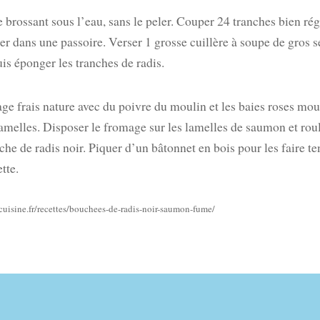
le brossant sous l’eau, sans le peler. Couper 24 tranches bien rég
r dans une passoire. Verser 1 grosse cuillère à soupe de gros s
is éponger les tranches de radis.
ge frais nature avec du poivre du moulin et les baies roses mou
lamelles. Disposer le fromage sur les lamelles de saumon et rou
e de radis noir. Piquer d’un bâtonnet en bois pour les faire ten
tte.
cuisine.fr/recettes/bouchees-de-radis-noir-saumon-fume/